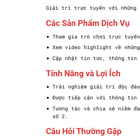
Giải trí trực tuyến với những 
Các Sản Phẩm Dịch Vụ
Tham gia trò chơi trực tuyến
Xem video highlight về những
Cập nhật tin tức, thông tin 
Tính Năng và Lợi Ích
Trải nghiệm giải trí độc đáo
Được tiếp cận với thông tin 
Tương tác và chia sẻ niềm đa
số 2.
Câu Hỏi Thường Gặp