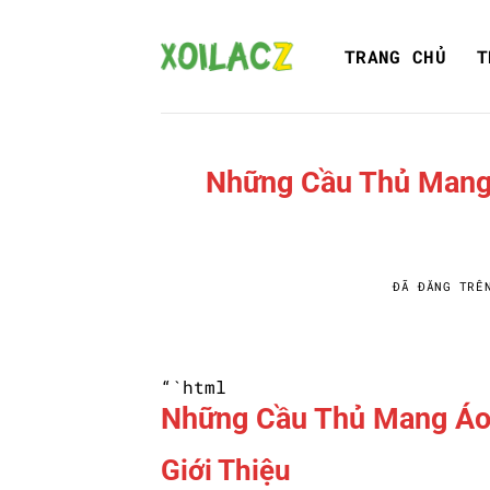
Chuyển
đến
TRANG CHỦ
T
nội
dung
Những Cầu Thủ Mang 
ĐÃ ĐĂNG TR
“`html
Những Cầu Thủ Mang Áo
Giới Thiệu