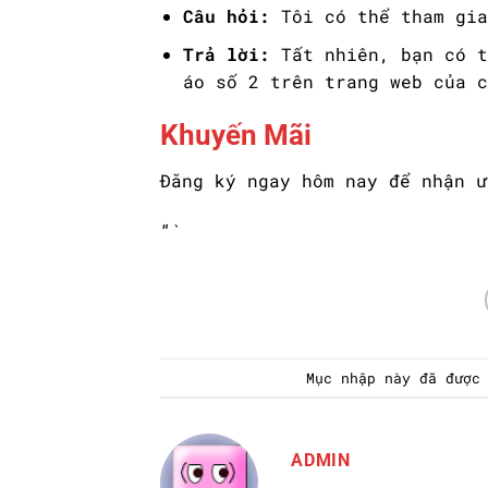
Câu hỏi:
Tôi có thể tham gia
Trả lời:
Tất nhiên, bạn có t
áo số 2 trên trang web của c
Khuyến Mãi
Đăng ký ngay hôm nay để nhận ư
“`
Mục nhập này đã được
ADMIN